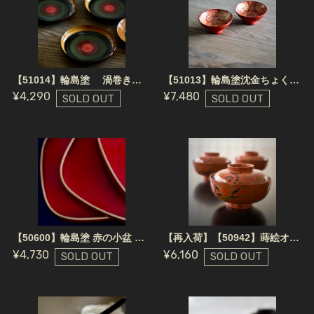
【51014】輪島塗 渦巻きもよう小皿 （1枚） / Wajima Nuri Wooden Plate - swirl
【51013】輪島塗沈金ちょく（1個） 明治 / Wajima Nuri Cup / Meiji Era
¥4,290
¥7,480
SOLD OUT
SOLD OUT
【50600】輪島塗 赤の小盆 角丸正方形 金縁明治/ Wajima Nuri Red Tray Square Gold Edge/ Meiji Era
【再入荷】【50942】蒔絵オレンジ椀（1個）/ Makie Wan -Orange
¥4,730
¥6,160
SOLD OUT
SOLD OUT