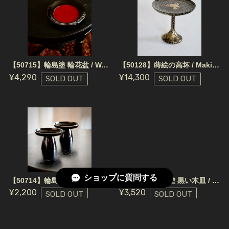
【50715】輪島塗 輪花盆 / Wajima Nuri Red Tray Flower Shape
【50128】蒔絵の高坏 / Makie Footed Plate
¥4,290
¥14,300
SOLD OUT
SOLD OUT
ショップに質問する
【50714】輪島塗 高付 黒 金縁 明治 (1個)/ Wajima Nuri Wooden Footed Plate / Meiji Era
【50606】輪島塗 黒い木皿 / Wajima Nuri Black Tray /
¥2,200
¥3,520
SOLD OUT
SOLD OUT