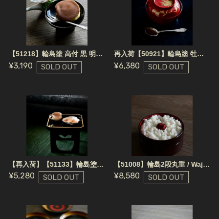
【51218】輪島塗 高付 黒 明治 (1個)/ Wajima Nuri Wooden Footed Plate / Meiji Era
再入荷【50921】輪島塗 牡丹蒔絵 椀 明治(1客）/ Wajima Nuri Wan Bowl Peony Red
¥3,190
¥6,380
SOLD OUT
SOLD OUT
【再入荷】【51133】輪島塗 黒のお膳 金縁 明治/ Black Nuri Footed Tray - Gold Rim / Meiji Era
【51008】輪島2段丸重 / Wajimanuri Bento Box
¥5,280
¥8,580
SOLD OUT
SOLD OUT