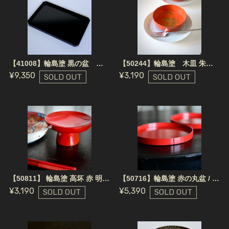
【41008】輪島塗 黒の盆 長方形/ Wajima Nuri Black Tray Rectangle / Showa Era
【50244】輪島塗 木皿 朱（1個）/ Wajima Nuri Wooden Plate
¥9,350
¥3,190
SOLD OUT
SOLD OUT
【50811】 輪島塗 高坏 赤 明治 / Wajima Nuri Wooden Plate / Meiji Era
【50716】輪島塗 赤の丸盆 / Wajima Nuri Red Tray Round/
¥3,190
¥5,390
SOLD OUT
SOLD OUT