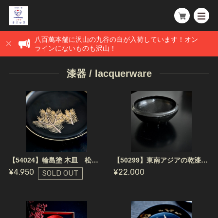
八百萬本舗に沢山の九谷の白が入荷しています！オン
ラインにないものも沢山！
漆器 / lacquerware
【54024】輪島塗 木皿 松もよう（1枚） / Wajima Nuri Wooden Plate Pine Tree
【50299】東南アジアの乾漆/ Kanshitsu from South East Asia
¥4,950
¥22,000
SOLD OUT