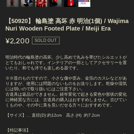
【50920】 輪島塗 高坏 赤 明治(1個) / Wajima
Nuri Wooden Footed Plate / Meiji Era
¥2,200
SOLD OUT
明治時代の輪島塗の高坏。少し高めで丸みを帯びたシルエットが
とてもおしゃれです。インテリアの一部としてアクセサリーを置
いたり、和でも洋でも楽しめる器です。
※※昔のものですので、小さな傷や歪み、金箔のカスレなどがあ
りますが、使用には問題のないものをお送りします。乾燥や湿気
には弱いので取り扱いにはご注意下さい。
古道具は返品ができません。経年変化で起きる変色や形状の変化
に神経質な方には、古道具の購入はおすすめしません。古びてい
くものや、その中に美を見いだせる方々におすすめです。
【サイズ】… 直径(D):約12cm 高さ (H) :約7.2cm
【特記事項】