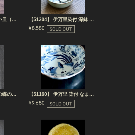
【51314】 珉平焼 緑の小皿（1個） 江戸 / Minpei Yaki Plate Green / Edo Era
【51204】 伊万里染付 深鉢 江戸(1個)/ Imari Sometsuke Bowl / Edo
¥8,580
SOLD OUT
【40209】 伊万里 江戸の蝶の白皿（1枚）/ White Butterfly Plate / Edo Era
【51160】 伊万里 染付 なます皿 とり 江戸/ Imari Bowl / Edo
¥9,680
SOLD OUT