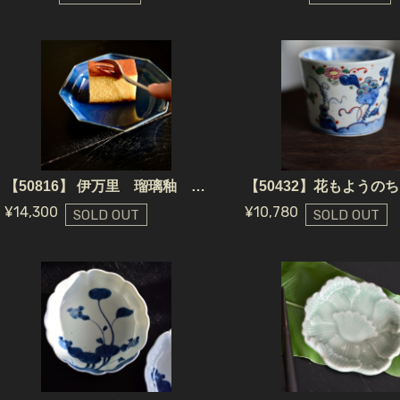
【50816】 伊万里 瑠璃釉 八角中皿 (1枚)/ Imari Ruri Blue Octagon Plate / Edo Era
¥14,300
¥10,780
SOLD OUT
SOLD OUT