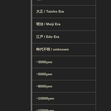
大正 / Taisho Era
明治 / Meiji Era
江戸 / Edo Era
時代不明 / unknown
~3000yen
~5000yen
~8000yen
~10000yen
~15000yen