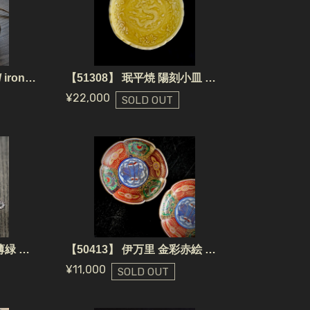
【51313】400年前の鈴 / iron bells (400 years ago)
【51308】 珉平焼 陽刻小皿 黃（1個） 江戸 / Minpei Yaki Plate Yellow / Edo Era
¥22,000
SOLD OUT
【51216】 珉平焼 楕円薄緑 手塩皿（1個） 江戸 / Minpei Yaki Plate Oval Light Green / Edo
【50413】 伊万里 金彩赤絵 江戸(1枚)/ Imari Small Plate Akae /Edo
¥11,000
SOLD OUT