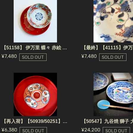
【51158】 伊万里 蝶々 赤絵 なます皿 / Imari Bowl / Meiji
¥7,480
¥7,480
SOLD OUT
SOLD OUT
【再入荷】【50939/50251】瀬戸焼 花もようふたもの 江戸/ Seto Yaki Flower Plate/ Edo Era
¥6,380
¥24,200
SOLD OUT
SOLD OUT