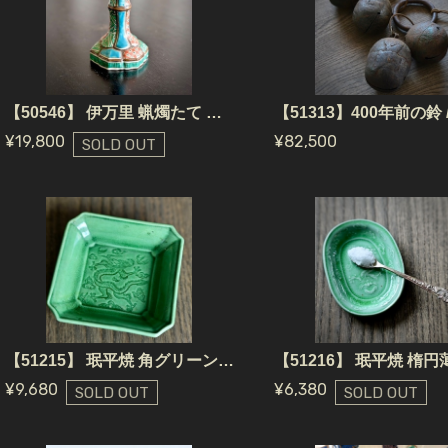
【50546】 伊万里 蝋燭たて 江戸 / Candle Holder / Edo
¥19,800
¥82,500
SOLD OUT
【51215】 珉平焼 角グリーン（1個） 江戸〜明治 / Minpei Yaki Plate Square Green / Edo~Meiji Era
¥9,680
¥6,380
SOLD OUT
SOLD OUT