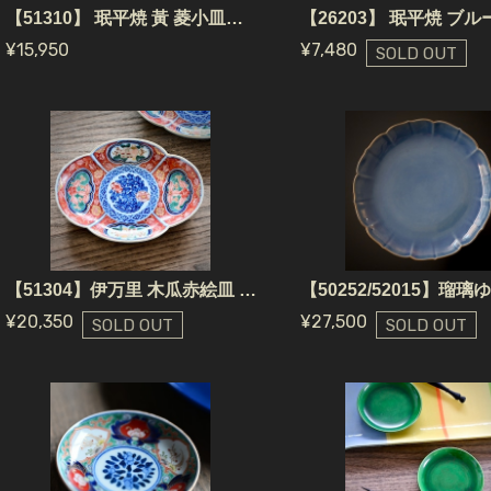
【51310】 珉平焼 黃 菱小皿（1個） 江戸 / Minpei Yaki Plate Yellow Diamond Shape / Edo Era
¥15,950
¥7,480
SOLD OUT
【51304】伊万里 木瓜赤絵皿 江戸/ Imari Mokko Plate ( Japanese quince ) / Edo Era
¥20,350
¥27,500
SOLD OUT
SOLD OUT