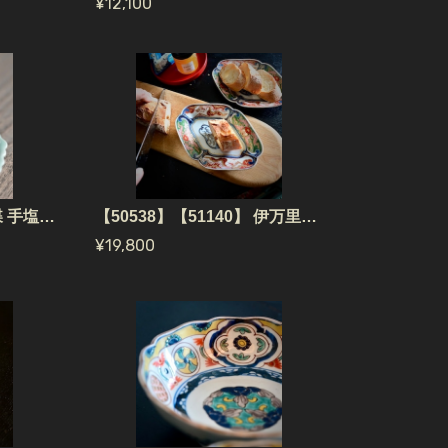
¥12,100
【52008】 三田青磁 蝶 手塩皿（1個） 江戸/ Mita Seiji small plate Butterfly / Edo Era
【50538】【51140】 伊万里焼 錦手の菱皿 江戸(1枚)/ Nishikide Fan Shape Plate / Edo Era
¥19,800