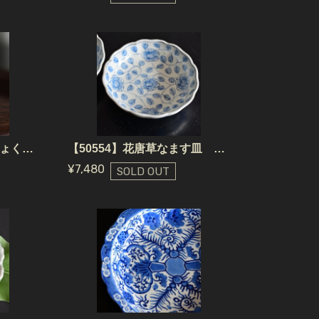
【50432】花もようのちょく 江戸/ Imari Free Cup - Flowers / Edo
【50554】花唐草なます皿 江戸/ Imari Sometsuke Bowl /Edo
¥7,480
SOLD OUT