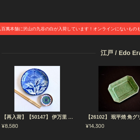
八百萬本舗に沢山の九谷の白が入荷しています！オンラインにないもの
江戸 / Edo Er
【再入荷】【50147】 伊万里 ぼたん 中皿 江戸 / Imari Bowl Peony / Edo Era
¥8,580
¥14,300