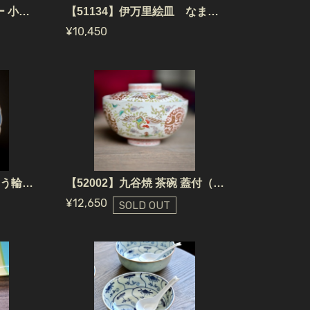
【26203】 珉平焼 ブルー 小皿（1個） 江戸 / Minpei Yaki Pea Plate Blue Butterfly
【51134】伊万里絵皿 なます皿 江戸/ Imari Bowl - Flower / Edo Era
¥10,450
【50252/52015】瑠璃ゆう輪花大皿 (1枚）江戸 / Blue Rinka Plate / Edo
【52002】九谷焼 茶碗 蓋付（1個） 江戸 / Kutani Yaki Bowl / Edo Era
¥12,650
SOLD OUT