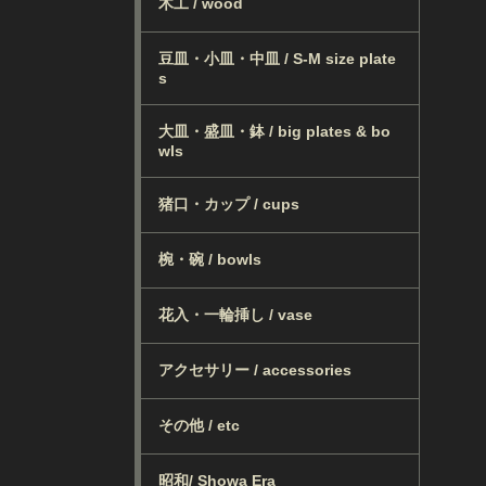
木工 / wood
豆皿・小皿・中皿 / S-M size plate
s
大皿・盛皿・鉢 / big plates & bo
wls
猪口・カップ / cups
椀・碗 / bowls
花入・一輪挿し / vase
アクセサリー / accessories
その他 / etc
昭和/ Showa Era