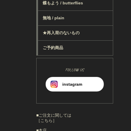
蝶もよう / butterflies
無地 / plain
★再入荷のないもの
ご予約商品
FOLLOW US
instagram
■ご注文に関しては
［こちら］
■本店