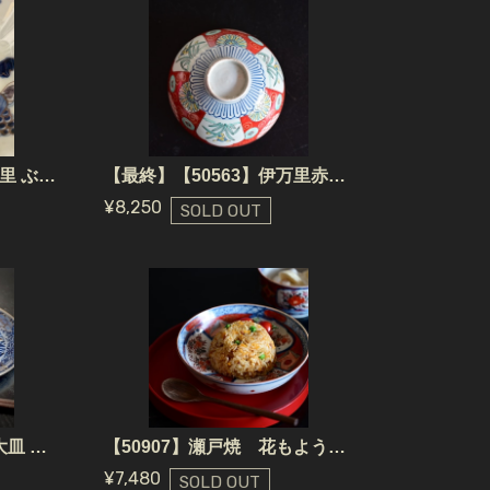
【最終】【41115】伊万里 ぶどう なます皿 江戸/ Imari Bowl - Flower / Edo Era
【最終】【50563】伊万里赤絵天保どんぶり江戸/ Imari Akae Bowl / Edo Era
¥8,250
SOLD OUT
【50547】九谷焼 獅子 大皿 江戸/ Kutani Big Plate - Lion / Edo
【50907】瀬戸焼 花もよう中皿 江戸/ Seto Yaki Flower Plate/ Edo Era
¥7,480
SOLD OUT