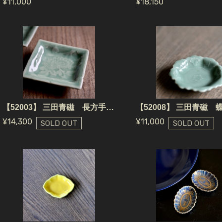
¥11,000
¥18,150
【52003】 三田青磁 長方手塩皿 菊もよう（1個） 江戸/ Mita Seiji small plate / Edo Era
¥14,300
¥11,000
SOLD OUT
SOLD OUT