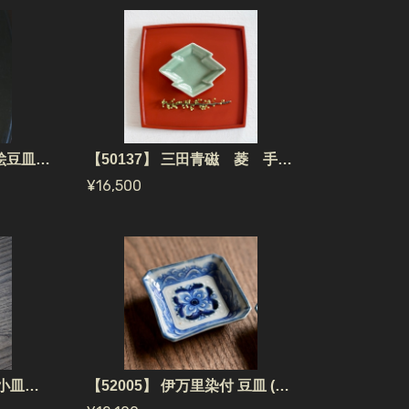
【26095】 古伊万里 赤絵豆皿(1個) 明治/ Koimari Akae Pea Plate / 江戸 Edo NO.260344
【50137】 三田青磁 菱 手塩皿（1個） 江戸/ Mita Seiji small plate Diamond / Edo Era
¥16,500
【51309】 珉平焼 黃桃 小皿（1個） 江戸 / Minpei Yaki Plate Yellow Peach / Edo Era
【52005】 伊万里染付 豆皿 (1枚） / Imari Pea Plate Sometsuke