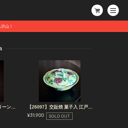
も沢山！
a
【26102】 珉平焼 角グリーン（1個） 江戸〜明治 / Minpei Yaki Plate Square Green / Edo~Meiji Era
【26097】交趾焼 菓子入 江戸/ Kochiyaki Candy Box Edo Era
¥31,900
SOLD OUT