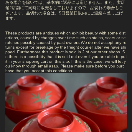
ある場合を除いては、基本的に返品には応じません。また、実店
舗2店舗にて同時に販売をしておりますので、品切れの場合もご
ざいます。品切れの場合は、5日営業日以内にご連絡を差し上げ
ます。
These products are antiques which exhibit beauty with some dist
ortions, caused by changes over time such as stains, scars or sc
ratches possibly caused by past owners.We do not accept any re
turns except for breakage by the freight courier after we have shi
pped. Furthermore this product is sold in 2 of our other shops. S
o there is a possibility that it is sold out even if you are able to put
it in your shopping cart on this site. If this is the case, we will let y
ou know through email asap. Please make sure before you purc
hase that you accept this conditions.