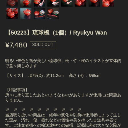
【50223】琉球椀（1個）/ Ryukyu Wan
¥7,480
SOLD OUT
明るい朱色と箔が美しい琉球椀。松・竹・桜のイラストが立体的
で益々楽しめます
【サイズ】…直径(D) : 約11.2cm 高さ (H) ：約8cm
【特記事項】
所々に塗り直したあとのようなものがありますが使用には問題あ
りません。
※ ※ ※ ※ ※ ※ ※ ※ ※ ※
当店取り扱いの商品は、経年の変化や以前の使用者によって生じ
た歪み、汚れ、傷、擦れなどの個性や美を持った古道具や器で
す。ご注文者様への輸送途中での破損、記載以外の大きな欠陥が