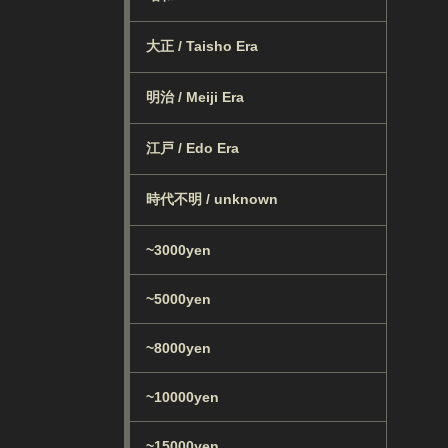
大正 / Taisho Era
明治 / Meiji Era
江戸 / Edo Era
時代不明 / unknown
~3000yen
~5000yen
~8000yen
~10000yen
~15000yen