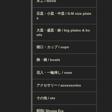
木工 / wood
豆皿・小皿・中皿 / S-M size plate
s
大皿・盛皿・鉢 / big plates & bo
wls
猪口・カップ / cups
椀・碗 / bowls
花入・一輪挿し / vase
アクセサリー / accessories
その他 / etc
昭和/ Showa Era