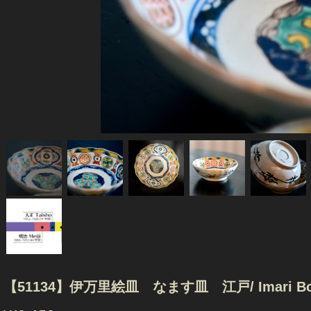
【51134】伊万里絵皿 なます皿 江戸/ Imari Bowl -