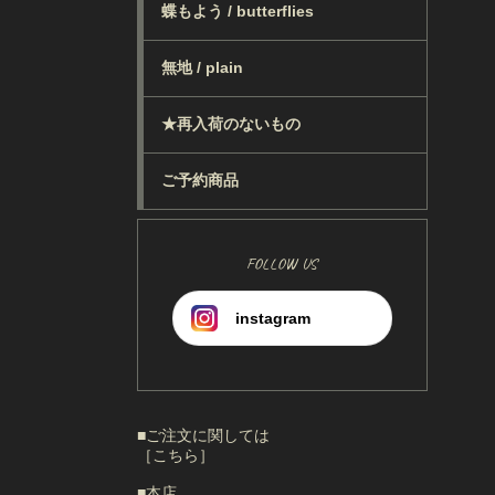
蝶もよう / butterflies
無地 / plain
★再入荷のないもの
ご予約商品
FOLLOW US
instagram
■ご注文に関しては
［こちら］
■本店