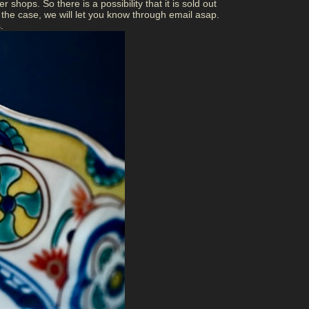
 shops. So there is a possibility that it is sold out
 is the case, we will let you know through email asap.
.