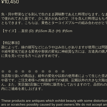
¥10,450
魚・貝や野菜などを刻んで生のまま調味酢であえた料理がなます。な
で使われてきた器です。少し深さがあるので、汁を含んだ料理はもち
ともできます。こちらは、黄色とターコイズブルーの組み合わせがと
【サイズ】…直径 (D) :約15cm 高さ (H) :約5cm
【特記事項】
器によって、線の描写などにムラやはみ出しがありますが使用には問
※経年変化で起きる変色や形状の変化に神経質な方には、古道具の購
に美を見いだせる方々におすすめです。
※ ※ ※ ※ ※ ※ ※ ※ ※ ※
当店取り扱いの商品は、経年の変化や以前の使用者によって生じた歪
や器です。ご注文者様への輸送途中での破損、記載以外の大きな欠陥
ん。また、実店舗2店舗にて同時に販売をしておりますので、品切れの
内にご連絡を差し上げます。
These products are antiques which exhibit beauty with some distortio
ars or scratches possibly caused by past owners.We do not accept any 