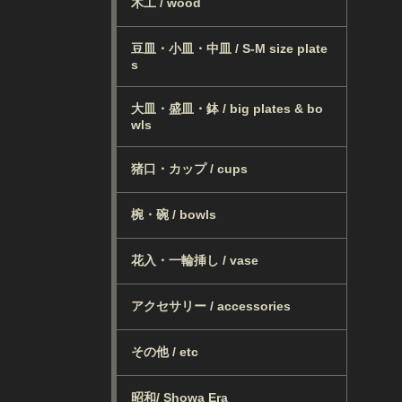
木工 / wood
豆皿・小皿・中皿 / S-M size plate
s
大皿・盛皿・鉢 / big plates & bo
wls
猪口・カップ / cups
椀・碗 / bowls
花入・一輪挿し / vase
アクセサリー / accessories
その他 / etc
昭和/ Showa Era