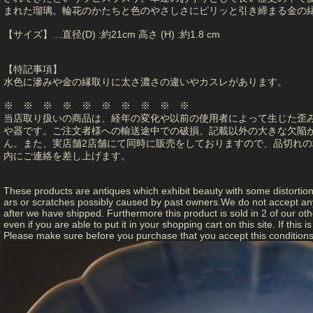
まれた瑠璃。輪花のかたちと色のやさしさにピリッと引き締まる金の
【サイズ】…直径(D) :約21cm 高さ (H) :約1.8 cm
【特記事項】
水色に滲みや金の縁取りに太さ濃さの違いやカスレがあります。
※ ※ ※ ※ ※ ※ ※ ※ ※ ※
当店取り扱いの商品は、経年の変化や以前の使用者によって生じた歪
や器です。ご注文者様への輸送途中での破損、記載以外の大きな欠陥
ん。また、実店舗2店舗にて同時に販売をしておりますので、品切れの
内にご連絡を差し上げます。
These products are antiques which exhibit beauty with some distortio
ars or scratches possibly caused by past owners.We do not accept any 
after we have shipped. Furthermore this product is sold in 2 of our other
even if you are able to put it in your shopping cart on this site. If this
Please make sure before you purchase that you accept this conditions