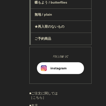
蝶もよう / butterflies
無地 / plain
★再入荷のないもの
ご予約商品
FOLLOW US
instagram
■ご注文に関しては
［こちら］
■本店