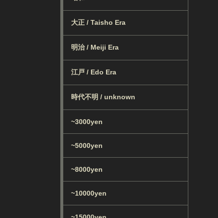
大正 / Taisho Era
明治 / Meiji Era
江戸 / Edo Era
時代不明 / unknown
~3000yen
~5000yen
~8000yen
~10000yen
~15000yen