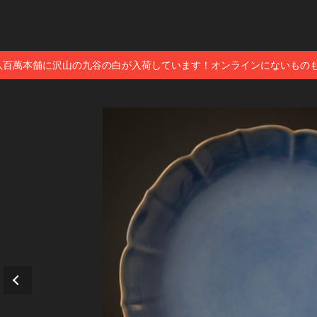
八百萬本舗に沢山の九谷の白が入荷しています！オンラインにないもの