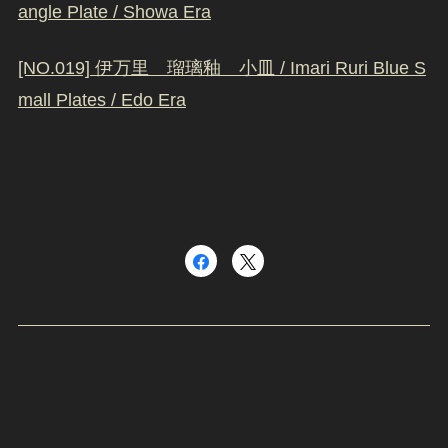
angle Plate / Showa Era
[NO.019] 伊万里 瑠璃釉 小皿 / Imari Ruri Blue S
mall Plates / Edo Era