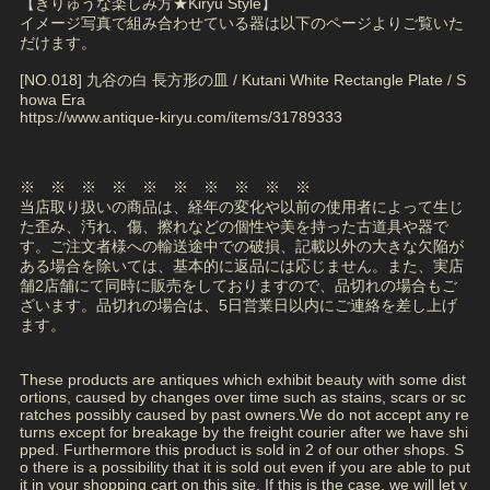
【きりゅうな楽しみ方★Kiryu Style】
イメージ写真で組み合わせている器は以下のページよりご覧いた
だけます。
[NO.018] 九谷の白 長方形の皿 / Kutani White Rectangle Plate / S
howa Era
https://www.antique-kiryu.com/items/31789333
※ ※ ※ ※ ※ ※ ※ ※ ※ ※
当店取り扱いの商品は、経年の変化や以前の使用者によって生じ
た歪み、汚れ、傷、擦れなどの個性や美を持った古道具や器で
す。ご注文者様への輸送途中での破損、記載以外の大きな欠陥が
ある場合を除いては、基本的に返品には応じません。また、実店
舗2店舗にて同時に販売をしておりますので、品切れの場合もご
ざいます。品切れの場合は、5日営業日以内にご連絡を差し上げ
ます。
These products are antiques which exhibit beauty with some dist
ortions, caused by changes over time such as stains, scars or sc
ratches possibly caused by past owners.We do not accept any re
turns except for breakage by the freight courier after we have shi
pped. Furthermore this product is sold in 2 of our other shops. S
o there is a possibility that it is sold out even if you are able to put
it in your shopping cart on this site. If this is the case, we will let y