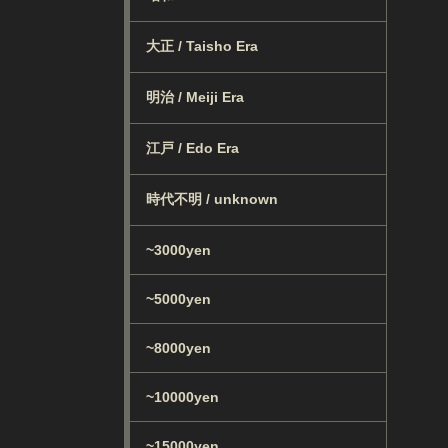
大正 / Taisho Era
明治 / Meiji Era
江戸 / Edo Era
時代不明 / unknown
~3000yen
~5000yen
~8000yen
~10000yen
~15000yen