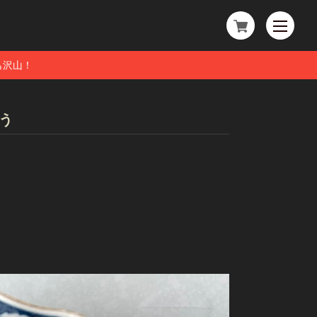
も沢山！
う