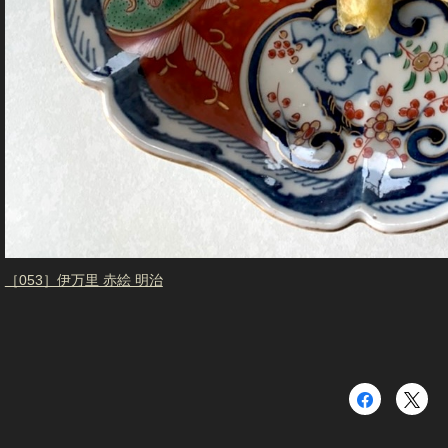
［053］伊万里 赤絵 明治