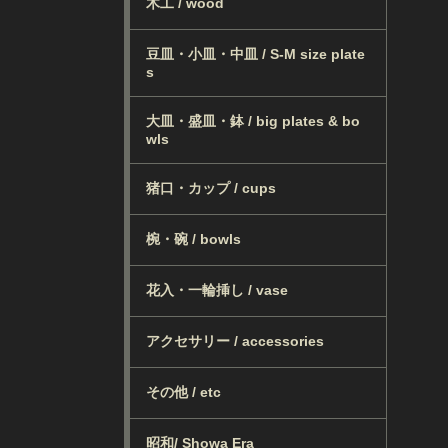
木工 / wood
豆皿・小皿・中皿 / S-M size plate
s
大皿・盛皿・鉢 / big plates & bo
wls
猪口・カップ / cups
椀・碗 / bowls
花入・一輪挿し / vase
アクセサリー / accessories
その他 / etc
昭和/ Showa Era