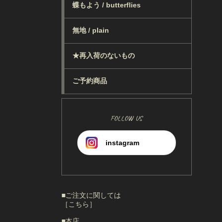
蝶もよう / butterflies
無地 / plain
★再入荷のないもの
ご予約商品
FOLLOW US
instagram
■ご注文に関しては
［こちら］
■本店