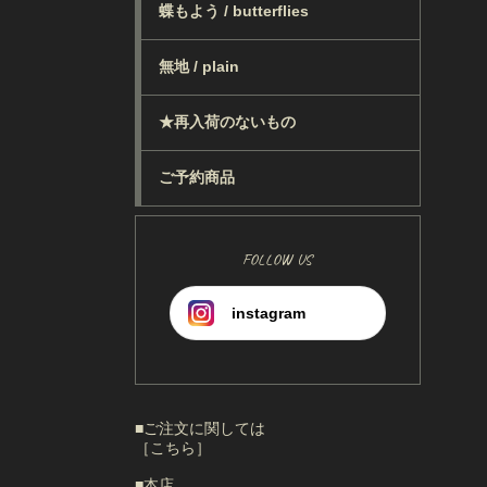
蝶もよう / butterflies
無地 / plain
★再入荷のないもの
ご予約商品
FOLLOW US
instagram
■ご注文に関しては
［こちら］
■本店