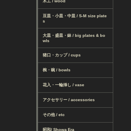
木工 / wood
豆皿・小皿・中皿 / S-M size plate
s
大皿・盛皿・鉢 / big plates & bo
wls
猪口・カップ / cups
椀・碗 / bowls
花入・一輪挿し / vase
アクセサリー / accessories
その他 / etc
昭和/ Showa Era