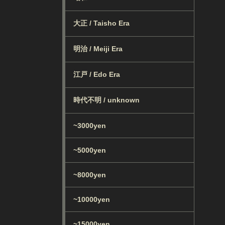
大正 / Taisho Era
明治 / Meiji Era
江戸 / Edo Era
時代不明 / unknown
~3000yen
~5000yen
~8000yen
~10000yen
~15000yen