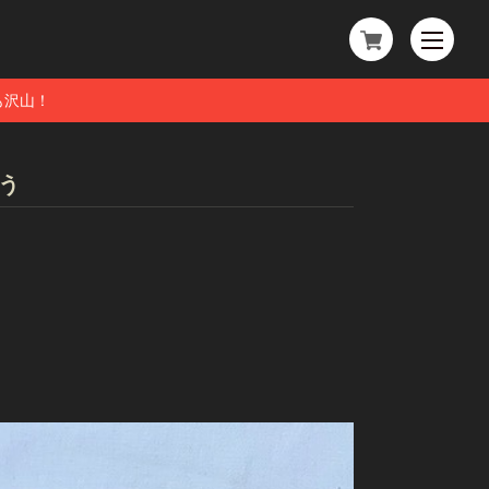
も沢山！
う