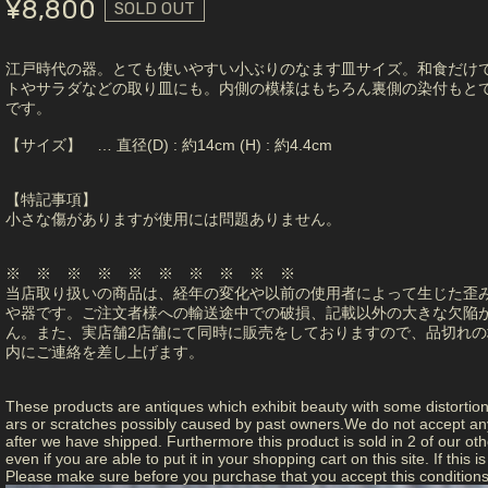
¥8,800
SOLD OUT
江戸時代の器。とても使いやすい小ぶりのなます皿サイズ。和食だけ
トやサラダなどの取り皿にも。内側の模様はもちろん裏側の染付もと
です。
【サイズ】 … 直径(D) : 約14cm (H) : 約4.4cm
【特記事項】
小さな傷がありますが使用には問題ありません。
※ ※ ※ ※ ※ ※ ※ ※ ※ ※
当店取り扱いの商品は、経年の変化や以前の使用者によって生じた歪
や器です。ご注文者様への輸送途中での破損、記載以外の大きな欠陥
ん。また、実店舗2店舗にて同時に販売をしておりますので、品切れの
内にご連絡を差し上げます。
These products are antiques which exhibit beauty with some distortio
ars or scratches possibly caused by past owners.We do not accept any 
after we have shipped. Furthermore this product is sold in 2 of our other
even if you are able to put it in your shopping cart on this site. If this
Please make sure before you purchase that you accept this conditions