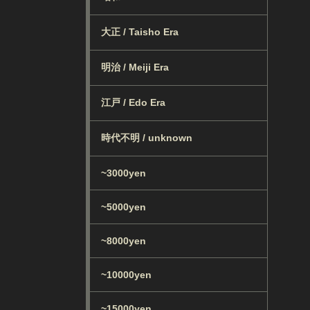
大正 / Taisho Era
明治 / Meiji Era
江戸 / Edo Era
時代不明 / unknown
~3000yen
~5000yen
~8000yen
~10000yen
~15000yen