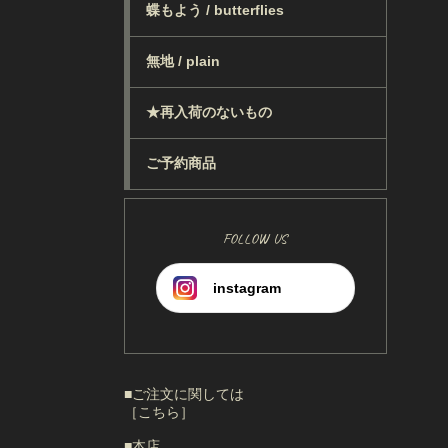
蝶もよう / butterflies
無地 / plain
★再入荷のないもの
ご予約商品
FOLLOW US
instagram
■ご注文に関しては
［こちら］
■本店