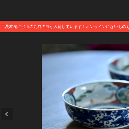
八百萬本舗に沢山の九谷の白が入荷しています！オンラインにないもの