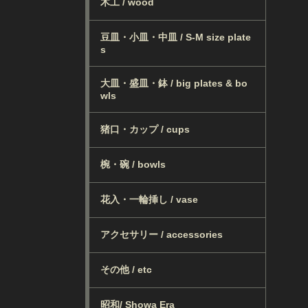
木工 / wood
豆皿・小皿・中皿 / S-M size plate
s
大皿・盛皿・鉢 / big plates & bo
wls
猪口・カップ / cups
椀・碗 / bowls
花入・一輪挿し / vase
アクセサリー / accessories
その他 / etc
昭和/ Showa Era