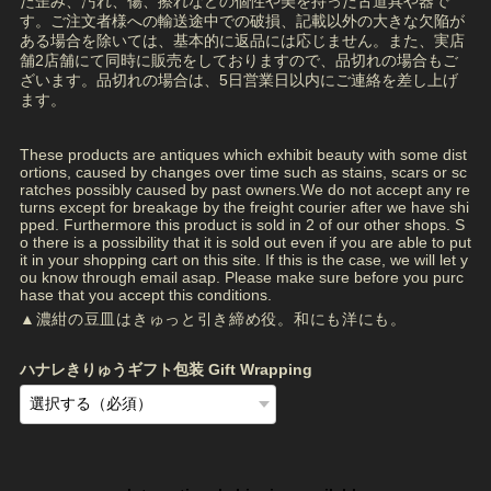
た歪み、汚れ、傷、擦れなどの個性や美を持った古道具や器で
す。ご注文者様への輸送途中での破損、記載以外の大きな欠陥が
ある場合を除いては、基本的に返品には応じません。また、実店
舗2店舗にて同時に販売をしておりますので、品切れの場合もご
ざいます。品切れの場合は、5日営業日以内にご連絡を差し上げ
ます。
These products are antiques which exhibit beauty with some dist
ortions, caused by changes over time such as stains, scars or sc
ratches possibly caused by past owners.We do not accept any re
turns except for breakage by the freight courier after we have shi
pped. Furthermore this product is sold in 2 of our other shops. S
o there is a possibility that it is sold out even if you are able to put
it in your shopping cart on this site. If this is the case, we will let y
ou know through email asap. Please make sure before you purc
hase that you accept this conditions.
▲濃紺の豆皿はきゅっと引き締め役。和にも洋にも。
ハナレきりゅうギフト包装 Gift Wrapping