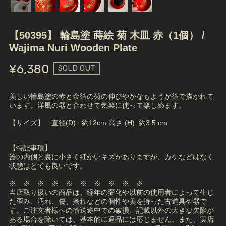
【50395】 輪島塗 蒔絵 菊 木皿 赤（1個） /
Wajima Nuri Wooden Plate
¥6,380
SOLD OUT
美しい輪島塗の赤と金箔の菊の伸びやかなもようが箔で描かれて
います。洋風の器と合わせて気楽に使って楽しめます。
【サイズ】…直径(D) : 約12cm 高さ (H) :約3.5 cm
【特記事項】
器の内側と裏に小さく細かいキズがありますが、カケなどはなく
状態はとても良いです。
※ ※ ※ ※ ※ ※ ※ ※ ※ ※
当店取り扱いの商品は、経年の変化や以前の使用者によって生じ
た歪み、汚れ、傷、擦れなどの個性や美を持った古道具や器で
す。ご注文者様への輸送途中での破損、記載以外の大きな欠陥が
ある場合を除いては、基本的に返品には応じません。また、実店