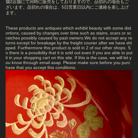
舗2店舗にて同時に販売をしておりますので、品切れの場合もご
ざいます。品切れの場合は、5日営業日以内にご連絡を差し上げ
ます。
These products are antiques which exhibit beauty with some dist
ortions, caused by changes over time such as stains, scars or sc
ratches possibly caused by past owners.We do not accept any re
turns except for breakage by the freight courier after we have shi
pped. Furthermore this product is sold in 2 of our other shops. S
o there is a possibility that it is sold out even if you are able to put
it in your shopping cart on this site. If this is the case, we will let y
ou know through email asap. Please make sure before you purc
hase that you accept this conditions.