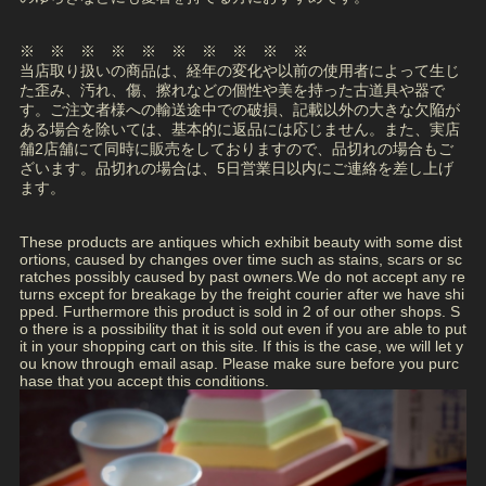
※ ※ ※ ※ ※ ※ ※ ※ ※ ※
当店取り扱いの商品は、経年の変化や以前の使用者によって生じ
た歪み、汚れ、傷、擦れなどの個性や美を持った古道具や器で
す。ご注文者様への輸送途中での破損、記載以外の大きな欠陥が
ある場合を除いては、基本的に返品には応じません。また、実店
舗2店舗にて同時に販売をしておりますので、品切れの場合もご
ざいます。品切れの場合は、5日営業日以内にご連絡を差し上げ
ます。
These products are antiques which exhibit beauty with some dist
ortions, caused by changes over time such as stains, scars or sc
ratches possibly caused by past owners.We do not accept any re
turns except for breakage by the freight courier after we have shi
pped. Furthermore this product is sold in 2 of our other shops. S
o there is a possibility that it is sold out even if you are able to put
it in your shopping cart on this site. If this is the case, we will let y
ou know through email asap. Please make sure before you purc
hase that you accept this conditions.