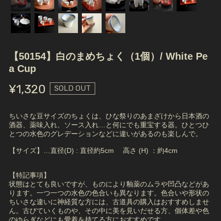
【50154】白のまめちょく（1個）/ White Pe
a Cup
¥1,320
SOLD OUT
ちいさな豆サイズのちょくは、ひな祭りのあまざけから日本酒の
酒器、薬味入れ、ソース入れ…と何にでも重宝する器。ひとつひ
とつの水色のグレデーションなどに違いがあるのも楽しんで。
【サイズ】…直径(D) : 直径約5cm 高さ (H) ：約4cm
【特記事項】
状態はとても良いですが、ものにより釉薬のムラや凹凸などがあ
ります。一つ一つの水色の色合いも異なります。色合いや形状の
ちいさな違いに神経質な方には、古道具の購入はおすすめしませ
ん。古びていくものや、その中に美を見いだせる方、個体差や色
のゆらぎなどにも愛着を持てる方におすすめです。