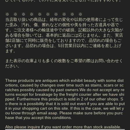
※ ※ ※ ※ ※ ※ ※ ※ ※ ※
当店取り扱いの商品は、経年の変化や以前の使用者によって生じ
た歪み、汚れ、傷、擦れなどの個性や美を持った古道具や器で
す。ご注文者様への輸送途中での破損、記載以外の大きな欠陥が
ある場合を除いては、基本的に返品には応じません。また、実店
舗2店舗にて同時に販売をしておりますので、品切れの場合もご
ざいます。品切れの場合は、5日営業日以内にご連絡を差し上げ
ます。
また表示の在庫よりも多くの枚数をご希望の際はお問い合わせく
ださい。
These products are antiques which exhibit beauty with some dist
ortions, caused by changes over time such as stains, scars or sc
ratches possibly caused by past owners.We do not accept any re
turns except for breakage by the freight courier after we have shi
pped. Furthermore this product is sold in 2 of our other shops. S
o there is a possibility that it is sold out even if you are able to put
it in your shopping cart on this site. If this is the case, we will let y
ou know through email asap. Please make sure before you purc
hase that you accept this conditions.
Also please inquire if you want order more than stock available.