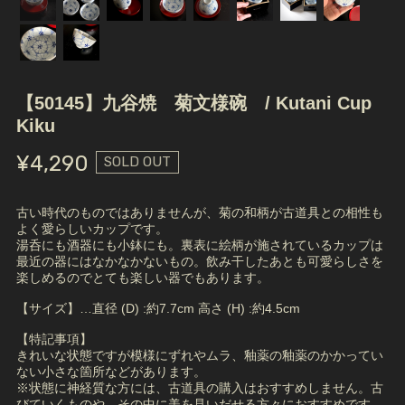
【50145】九谷焼 菊文様碗 / Kutani Cup
Kiku
¥4,290
SOLD OUT
古い時代のものではありませんが、菊の和柄が古道具との相性も
よく愛らしいカップです。
湯呑にも酒器にも小鉢にも。裏表に絵柄が施されているカップは
最近の器にはなかなかないもの。飲み干したあとも可愛らしさを
楽しめるのでとても楽しい器でもあります。
【サイズ】…直径 (D) :約7.7cm 高さ (H) :約4.5cm
【特記事項】
きれいな状態ですが模様にずれやムラ、釉薬の釉薬のかかってい
ない小さな箇所などがあります。
※状態に神経質な方には、古道具の購入はおすすめしません。古
びていくものや、その中に美を見いだせる方々におすすめです。