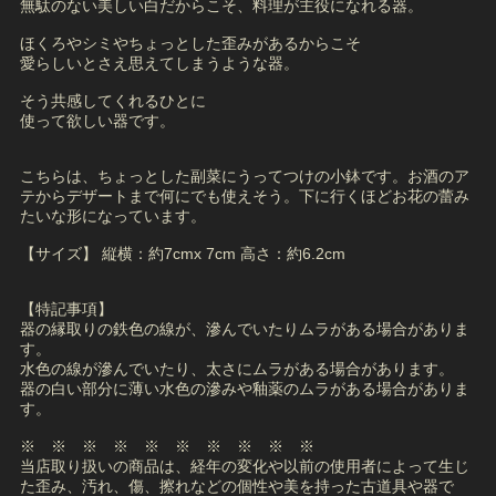
無駄のない美しい白だからこそ、料理が主役になれる器。
ほくろやシミやちょっとした歪みがあるからこそ
愛らしいとさえ思えてしまうような器。
そう共感してくれるひとに
使って欲しい器です。
こちらは、ちょっとした副菜にうってつけの小鉢です。お酒のア
テからデザートまで何にでも使えそう。下に行くほどお花の蕾み
たいな形になっています。
【サイズ】 縦横：約7cmx 7cm 高さ：約6.2cm
【特記事項】
器の縁取りの鉄色の線が、滲んでいたりムラがある場合がありま
す。
水色の線が滲んでいたり、太さにムラがある場合があります。
器の白い部分に薄い水色の滲みや釉薬のムラがある場合がありま
す。
※ ※ ※ ※ ※ ※ ※ ※ ※ ※
当店取り扱いの商品は、経年の変化や以前の使用者によって生じ
た歪み、汚れ、傷、擦れなどの個性や美を持った古道具や器で