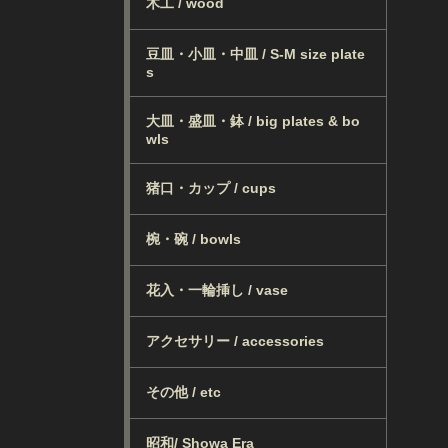
木工 / wood
豆皿・小皿・中皿 / S-M size plate
s
大皿・盛皿・鉢 / big plates & bo
wls
猪口・カップ / cups
椀・碗 / bowls
花入・一輪挿し / vase
アクセサリー / accessories
その他 / etc
昭和/ Showa Era