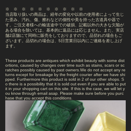
※ ※ ※ ※ ※ ※ ※ ※ ※ ※
当店取り扱いの商品は、経年の変化や以前の使用者によって生じ
た歪み、汚れ、傷、擦れなどの個性や美を持った古道具や器で
す。ご注文者様への輸送途中での破損、記載以外の大きな欠陥が
ある場合を除いては、基本的に返品には応じません。また、実店
舗2店舗にて同時に販売をしておりますので、品切れの場合もご
ざいます。品切れの場合は、5日営業日以内にご連絡を差し上げ
ます。
These products are antiques which exhibit beauty with some dist
ortions, caused by changes over time such as stains, scars or sc
ratches possibly caused by past owners.We do not accept any re
turns except for breakage by the freight courier after we have shi
pped. Furthermore this product is sold in 2 of our other shops. S
o there is a possibility that it is sold out even if you are able to put
it in your shopping cart on this site. If this is the case, we will let y
ou know through email asap. Please make sure before you purc
hase that you accept this conditions.