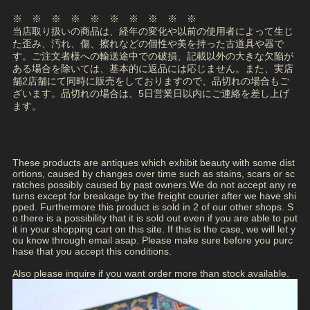
※ ※ ※ ※ ※ ※ ※ ※ ※ ※
当店取り扱いの商品は、経年の変化や以前の使用者によって生じ
た歪み、汚れ、傷、擦れなどの個性や美を持った古道具や器で
す。ご注文者様への輸送途中での破損、記載以外の大きな欠陥が
ある場合を除いては、基本的に返品には応じません。また、実店
舗2店舗にて同時に販売をしておりますので、品切れの場合もご
ざいます。品切れの場合は、5日営業日以内にご連絡を差し上げ
ます。
These products are antiques which exhibit beauty with some dist
ortions, caused by changes over time such as stains, scars or sc
ratches possibly caused by past owners.We do not accept any re
turns except for breakage by the freight courier after we have shi
pped. Furthermore this product is sold in 2 of our other shops. S
o there is a possibility that it is sold out even if you are able to put
it in your shopping cart on this site. If this is the case, we will let y
ou know through email asap. Please make sure before you purc
hase that you accept this conditions.
Also please inquire if you want order more than stock available.