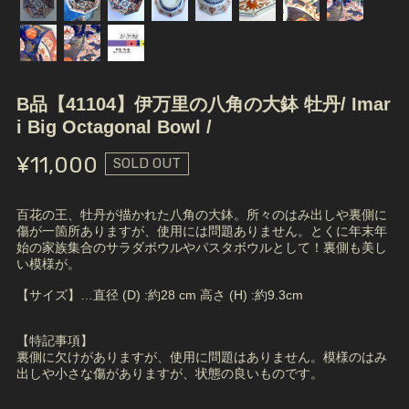
B品【41104】伊万里の八角の大鉢 牡丹/ Imar
i Big Octagonal Bowl /
¥11,000
SOLD OUT
百花の王、牡丹が描かれた八角の大鉢。所々のはみ出しや裏側に
傷が一箇所ありますが、使用には問題ありません。とくに年末年
始の家族集合のサラダボウルやパスタボウルとして！裏側も美し
い模様が。
【サイズ】…直径 (D) :約28 cm 高さ (H) :約9.3cm
【特記事項】
裏側に欠けがありますが、使用に問題はありません。模様のはみ
出しや小さな傷がありますが、状態の良いものです。