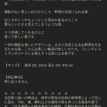
器。
無駄のない美しい白だからこそ、料理が主役になれる器。
ほくろやシミやちょっとした歪みがあるからこそ
愛らしいとさえ思えてしまうような器。
そう共感してくれるひとに
使って欲しい器です。
一切の無駄を省いたデザインは、まさに主役となるお料理を引き
立たせる器。こちらは美しい輪花の珍しいかたち。フレンチレス
トランのコースにも使えそうな絵になる器です。
【サイズ】…直径 (D) :23cm 高さ (H) :約3 cm
【特記事項】
特にありません。
※ ※ ※ ※ ※ ※ ※ ※ ※ ※
当店取り扱いの商品は、経年の変化や以前の使用者によって生じ
た歪み、汚れ、傷、擦れなどの個性や美を持った古道具や器で
す。ご注文者様への輸送途中での破損、記載以外の大きな欠陥が