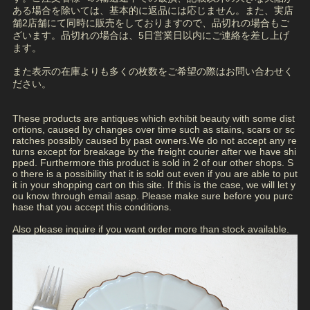
ある場合を除いては、基本的に返品には応じません。また、実店
舗2店舗にて同時に販売をしておりますので、品切れの場合もご
ざいます。品切れの場合は、5日営業日以内にご連絡を差し上げ
ます。
また表示の在庫よりも多くの枚数をご希望の際はお問い合わせく
ださい。
These products are antiques which exhibit beauty with some dist
ortions, caused by changes over time such as stains, scars or sc
ratches possibly caused by past owners.We do not accept any re
turns except for breakage by the freight courier after we have shi
pped. Furthermore this product is sold in 2 of our other shops. S
o there is a possibility that it is sold out even if you are able to put
it in your shopping cart on this site. If this is the case, we will let y
ou know through email asap. Please make sure before you purc
hase that you accept this conditions.
Also please inquire if you want order more than stock available.