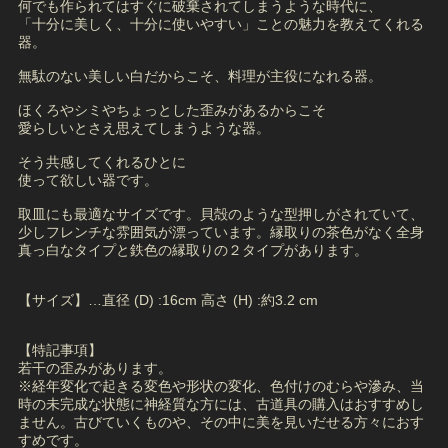
何でも作られてはすぐに破棄されてしまうような時代に、
「十分に美しく、十分に使いやすい」ことの魅力を教えてくれる
器。
無駄のない美しい白だからこそ、料理が主役になれる器。
ほくろやシミやちょっとした歪みがあるからこそ
愛らしいとさえ思えてしまうような器。
そう共感してくれるひとに
使って欲しい器です。
取皿にも最適なサイズです。貝殻のような型押しがされていて、
少しフレンチな雰囲気が漂っています。縁取りの茶色がなく全身
真っ白なタイプと鉄色の縁取りの２タイプがあります。
【サイズ】…直径 (D) :16cm 高さ (H) :約3.2 cm
【特記事項】
若干の歪みがあります。
※経年変化で起きる変色や形状の変化、色付けのむらや滲み、当
時の未完成な状態に神経質な方には、古道具の購入はおすすめし
ません。古びていくものや、その中に美を見いだせる方々におす
すめです。