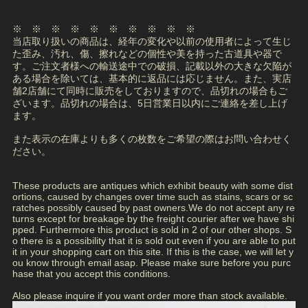
※ ※ ※ ※ ※ ※ ※ ※ ※ ※
当店取り扱いの商品は、経年の変化や以前の使用者によって生じ
た歪み、汚れ、傷、擦れなどの個性や美を持った古道具や器で
す。ご注文者様への輸送途中での破損、記載以外の大きな欠陥が
ある場合を除いては、基本的に返品には応じません。また、実店
舗2店舗にて同時に販売をしておりますので、品切れの場合もご
ざいます。品切れの場合は、5日営業日以内にご連絡を差し上げ
ます。
また表示の在庫よりも多くの枚数をご希望の際はお問い合わせく
ださい。
These products are antiques which exhibit beauty with some dist
ortions, caused by changes over time such as stains, scars or sc
ratches possibly caused by past owners.We do not accept any re
turns except for breakage by the freight courier after we have shi
pped. Furthermore this product is sold in 2 of our other shops. S
o there is a possibility that it is sold out even if you are able to put
it in your shopping cart on this site. If this is the case, we will let y
ou know through email asap. Please make sure before you purc
hase that you accept this conditions.
Also please inquire if you want order more than stock available.