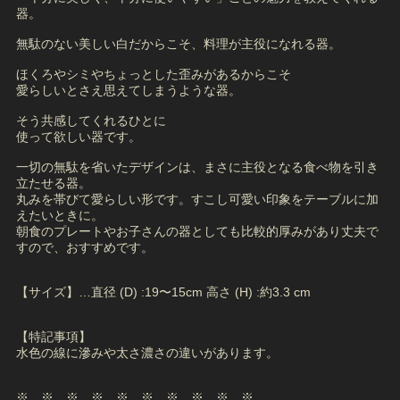
器。
無駄のない美しい白だからこそ、料理が主役になれる器。
ほくろやシミやちょっとした歪みがあるからこそ
愛らしいとさえ思えてしまうような器。
そう共感してくれるひとに
使って欲しい器です。
一切の無駄を省いたデザインは、まさに主役となる食べ物を引き
立たせる器。
丸みを帯びて愛らしい形です。すこし可愛い印象をテーブルに加
えたいときに。
朝食のプレートやお子さんの器としても比較的厚みがあり丈夫で
すので、おすすめです。
【サイズ】…直径 (D) :19〜15cm 高さ (H) :約3.3 cm
【特記事項】
水色の線に滲みや太さ濃さの違いがあります。
※ ※ ※ ※ ※ ※ ※ ※ ※ ※