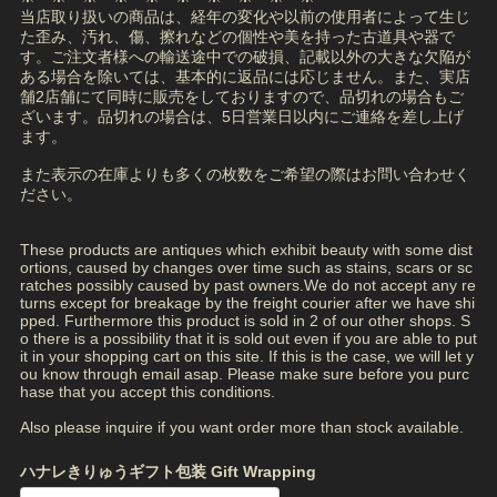
当店取り扱いの商品は、経年の変化や以前の使用者によって生じ
た歪み、汚れ、傷、擦れなどの個性や美を持った古道具や器で
す。ご注文者様への輸送途中での破損、記載以外の大きな欠陥が
ある場合を除いては、基本的に返品には応じません。また、実店
舗2店舗にて同時に販売をしておりますので、品切れの場合もご
ざいます。品切れの場合は、5日営業日以内にご連絡を差し上げ
ます。
また表示の在庫よりも多くの枚数をご希望の際はお問い合わせく
ださい。
These products are antiques which exhibit beauty with some dist
ortions, caused by changes over time such as stains, scars or sc
ratches possibly caused by past owners.We do not accept any re
turns except for breakage by the freight courier after we have shi
pped. Furthermore this product is sold in 2 of our other shops. S
o there is a possibility that it is sold out even if you are able to put
it in your shopping cart on this site. If this is the case, we will let y
ou know through email asap. Please make sure before you purc
hase that you accept this conditions.
Also please inquire if you want order more than stock available.
ハナレきりゅうギフト包装 Gift Wrapping