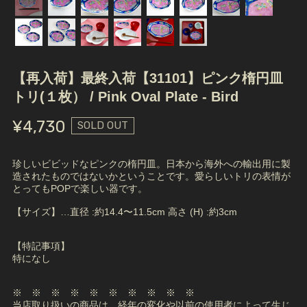
【再入荷】最終入荷【31101】ピンク楕円皿
トリ(１枚） / Pink Oval Plate - Bird
¥4,730
SOLD OUT
珍しいビビッドなピンクの楕円皿。日本から海外への輸出用に製
造されたものではないかということです。愛らしいトリの表情が
とってもPOPで楽しい器です。
【サイズ】…直径 :約14.4〜11.5cm 高さ (H) :約3cm
【特記事項】
特になし
※ ※ ※ ※ ※ ※ ※ ※ ※ ※
当店取り扱いの商品は、経年の変化や以前の使用者によって生じ