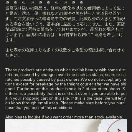
※ ※ ※ ※ ※ ※ ※ ※ ※ ※
当店取り扱いの商品は、経年の変化や以前の使用者によって生じ
た歪み、汚れ、傷、擦れなどの個性や美を持った古道具や器で
す。ご注文者様への輸送途中での破損、記載以外の大きな欠陥が
ある場合を除いては、基本的に返品には応じません。また、実店
舗2店舗にて同時に販売をしておりますので、品切れの場合もご
ざいます。品切れの場合は、5日営業日以内にご連絡を差し上げ
ます。
また表示の在庫よりも多くの枚数をご希望の際はお問い合わせく
ださい。
These products are antiques which exhibit beauty with some dist
ortions, caused by changes over time such as stains, scars or sc
ratches possibly caused by past owners.We do not accept any re
turns except for breakage by the freight courier after we have shi
pped. Furthermore this product is sold in 2 of our other shops. S
o there is a possibility that it is sold out even if you are able to put
it in your shopping cart on this site. If this is the case, we will let y
ou know through email asap. Please make sure before you purc
hase that you accept this conditions.
Also please inquire if you want order more than stock available.