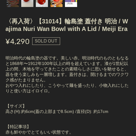
〈再入荷〉【31014】輪島塗 蓋付き 明治 / W
ajima Nuri Wan Bowl with A Lid / Meiji Era
¥4,290
SOLD OUT
明治時代の輪島塗の器です。美しい赤。明治時代のものともなる
と1868年〜1912年100年以上の時を超えています。漆が1世紀以
上の間、木地を守ってきたことの素晴らしさに思いを馳せると、
器を使う楽しみも一層増します。蓋付きは、開けるまでのワクワ
ク感がたまりません。
おやつ入れにしたり、こうやって麺を盛ったり、小物入れにした
りと使い方はイロイロ。
【サイズ】
高さ(H):約6cm(蓋の上部まで8.5cm) /直径(D): 約17cm
【特記事項】
赤も鮮やかでとてもいい状態です。