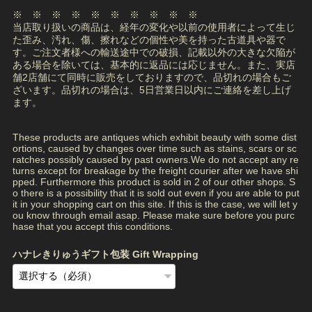
※ ※ ※ ※ ※ ※ ※ ※ ※ ※
当店取り扱いの商品は、経年の変化や以前の使用者によって生じ
た歪み、汚れ、傷、擦れなどの個性や美を持った古道具や器で
す。ご注文者様への輸送途中での破損、記載以外の大きな欠陥が
ある場合を除いては、基本的に返品には応じません。また、実店
舗2店舗にて同時に販売をしておりますので、品切れの場合もご
ざいます。品切れの場合は、5日営業日以内にご連絡を差し上げ
ます。
These products are antiques which exhibit beauty with some dist
ortions, caused by changes over time such as stains, scars or sc
ratches possibly caused by past owners.We do not accept any re
turns except for breakage by the freight courier after we have shi
pped. Furthermore this product is sold in 2 of our other shops. S
o there is a possibility that it is sold out even if you are able to put
it in your shopping cart on this site. If this is the case, we will let y
ou know through email asap. Please make sure before you purc
hase that you accept this conditions.
ハナレきりゅうギフト包装 Gift Wrapping