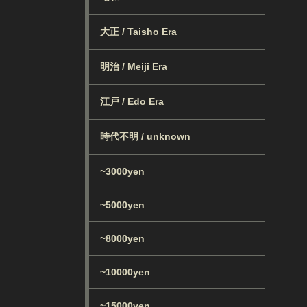
大正 / Taisho Era
明治 / Meiji Era
江戸 / Edo Era
時代不明 / unknown
~3000yen
~5000yen
~8000yen
~10000yen
~15000yen