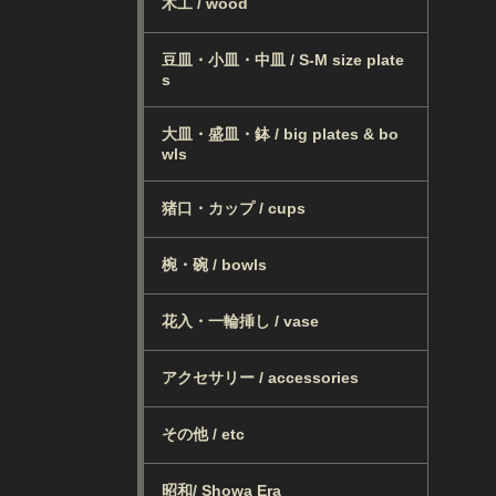
木工 / wood
豆皿・小皿・中皿 / S-M size plate
s
大皿・盛皿・鉢 / big plates & bo
wls
猪口・カップ / cups
椀・碗 / bowls
花入・一輪挿し / vase
アクセサリー / accessories
その他 / etc
昭和/ Showa Era