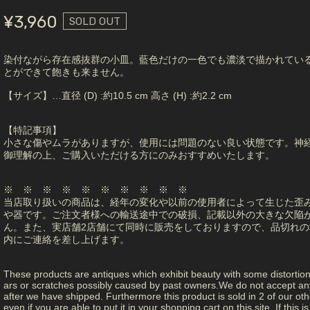
¥3,960
SOLD OUT
染付ながら存在感抜群の小皿。藍色だけの一色でも濃淡で描かれてい
とができて飽きも来ません。
【サイズ】…直径 (D) :約10.5 cm 高さ (H) :約2.2 cm
【特記事項】
小さな傷やムラがありますが、使用には問題のない良い状態です。神
御理解の上、ご購入いただける方にのみおすすめいたします。
※ ※ ※ ※ ※ ※ ※ ※ ※ ※
当店取り扱いの商品は、経年の変化や以前の使用者によって生じた歪
や器です。ご注文者様への輸送途中での破損、記載以外の大きな欠陥
ん。また、実店舗2店舗にて同時に販売をしておりますので、品切れの
内にご連絡を差し上げます。
These products are antiques which exhibit beauty with some distortio
ars or scratches possibly caused by past owners.We do not accept any 
after we have shipped. Furthermore this product is sold in 2 of our other
even if you are able to put it in your shopping cart on this site. If this