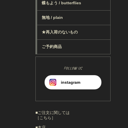
蝶もよう / butterflies
無地 / plain
★再入荷のないもの
ご予約商品
FOLLOW US
instagram
■ご注文に関しては
［こちら］
■本店