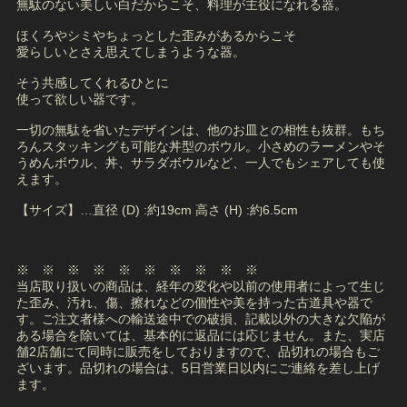
無駄のない美しい白だからこそ、料理が主役になれる器。
ほくろやシミやちょっとした歪みがあるからこそ
愛らしいとさえ思えてしまうような器。
そう共感してくれるひとに
使って欲しい器です。
一切の無駄を省いたデザインは、他のお皿との相性も抜群。もち
ろんスタッキングも可能な丼型のボウル。小さめのラーメンやそ
うめんボウル、丼、サラダボウルなど、一人でもシェアしても使
えます。
【サイズ】…直径 (D) :約19cm 高さ (H) :約6.5cm
※ ※ ※ ※ ※ ※ ※ ※ ※ ※
当店取り扱いの商品は、経年の変化や以前の使用者によって生じ
た歪み、汚れ、傷、擦れなどの個性や美を持った古道具や器で
す。ご注文者様への輸送途中での破損、記載以外の大きな欠陥が
ある場合を除いては、基本的に返品には応じません。また、実店
舗2店舗にて同時に販売をしておりますので、品切れの場合もご
ざいます。品切れの場合は、5日営業日以内にご連絡を差し上げ
ます。