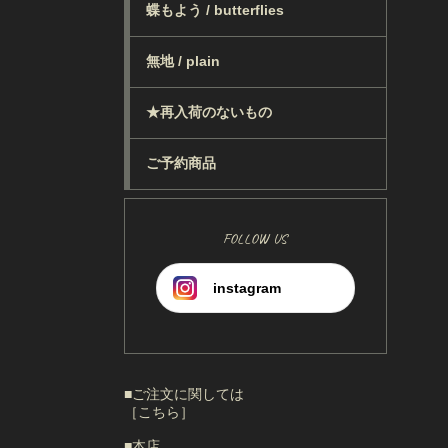
蝶もよう / butterflies
無地 / plain
★再入荷のないもの
ご予約商品
FOLLOW US
instagram
■ご注文に関しては
［こちら］
■本店