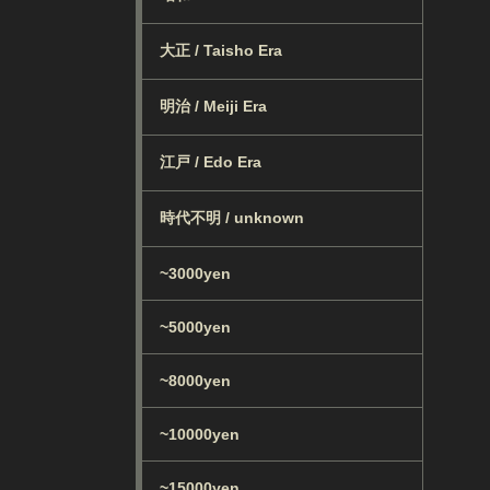
大正 / Taisho Era
明治 / Meiji Era
江戸 / Edo Era
時代不明 / unknown
~3000yen
~5000yen
~8000yen
~10000yen
~15000yen