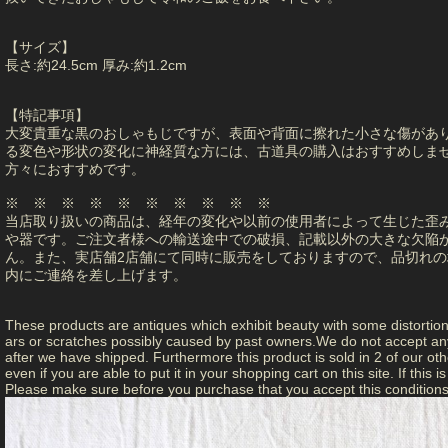
【サイズ】
長さ:約24.5cm 厚み:約1.2cm
【特記事項】
大変貴重な黒のおしゃもじですが、表面や背面に擦れた小さな傷があ
る変色や形状の変化に神経質な方には、古道具の購入はおすすめしま
方々におすすめです。
※ ※ ※ ※ ※ ※ ※ ※ ※ ※
当店取り扱いの商品は、経年の変化や以前の使用者によって生じた歪
や器です。ご注文者様への輸送途中での破損、記載以外の大きな欠陥
ん。また、実店舗2店舗にて同時に販売をしておりますので、品切れの
内にご連絡を差し上げます。
These products are antiques which exhibit beauty with some distortio
ars or scratches possibly caused by past owners.We do not accept any 
after we have shipped. Furthermore this product is sold in 2 of our other
even if you are able to put it in your shopping cart on this site. If this
Please make sure before you purchase that you accept this conditions