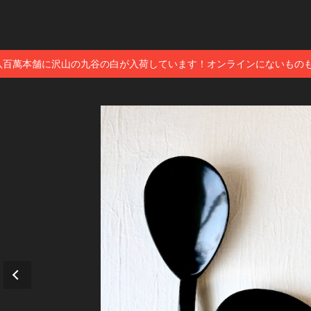
八百萬本舗に沢山の九谷の白が入荷しています！オンラインにないもの