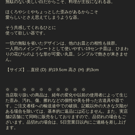
無駄のない美しい白だからこそ、料理が主役になれる器。
ほくろやシミやちょっとした歪みがあるからこそ
愛らしいとさえ思えてしまうような器。
そう共感してくれるひとに
使って欲しい器です。
一切の無駄を省いたデザインは、他のお皿との相性も抜群。
一人用のメインプレートとして使いやすい19センチ皿は、ひまわ
りの花びらのような形が可愛い丸皿。シンプルで飽きが来きませ
ん。
【サイズ】…直径 (D) :約19.5cm 高さ (H) :約3cm
※ ※ ※ ※ ※ ※ ※ ※ ※ ※
当店取り扱いの商品は、経年の変化や以前の使用者によって生じ
た歪み、汚れ、傷、擦れなどの個性や美を持った古道具や器で
す。ご注文者様への輸送途中での破損、記載以外の大きな欠陥が
ある場合を除いては、基本的に返品には応じません。また、実店
舗2店舗にて同時に販売をしておりますので、品切れの場合もご
ざいます。品切れの場合は、5日営業日以内にご連絡を差し上げ
ます。