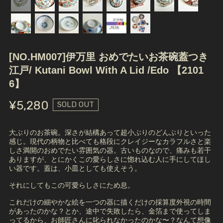
[NO.HM007]伊万里 おめでたいお茶碗蓋つき
江戸/ Kutani Bowl With A Lid /Edo 【2101
6】
¥5,280
SOLD OUT
大ぶりのお茶碗。深さが結構あって超小ぶりのどんぶりといった
感じ。現代の柄物と比べても格段にクレイジーなカラフルさと楽
しさ満開のおめでたい雰囲気の器。古いものなので、痛みも若干
ありますが、とにかくこの愛らしさに惚れ込む人に手にしてほし
い器です。蓋は、小皿としても使えそう。
それにしてもこの可愛らしさにため息。
これだけの細やかな絵を一つの器に描くだけの採算度外視の時間
があったのかな？とか、途中で失敗したら、金箔まで使ってしま
ってるから、お師匠さんに叱られなかったのかな〜？なんて想像