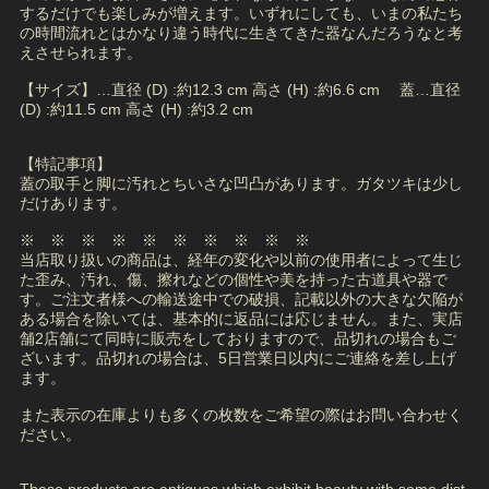
するだけでも楽しみが増えます。いずれにしても、いまの私たち
の時間流れとはかなり違う時代に生きてきた器なんだろうなと考
えさせられます。
【サイズ】…直径 (D) :約12.3 cm 高さ (H) :約6.6 cm 蓋…直径
(D) :約11.5 cm 高さ (H) :約3.2 cm
【特記事項】
蓋の取手と脚に汚れとちいさな凹凸があります。ガタツキは少し
だけあります。
※ ※ ※ ※ ※ ※ ※ ※ ※ ※
当店取り扱いの商品は、経年の変化や以前の使用者によって生じ
た歪み、汚れ、傷、擦れなどの個性や美を持った古道具や器で
す。ご注文者様への輸送途中での破損、記載以外の大きな欠陥が
ある場合を除いては、基本的に返品には応じません。また、実店
舗2店舗にて同時に販売をしておりますので、品切れの場合もご
ざいます。品切れの場合は、5日営業日以内にご連絡を差し上げ
ます。
また表示の在庫よりも多くの枚数をご希望の際はお問い合わせく
ださい。
These products are antiques which exhibit beauty with some dist