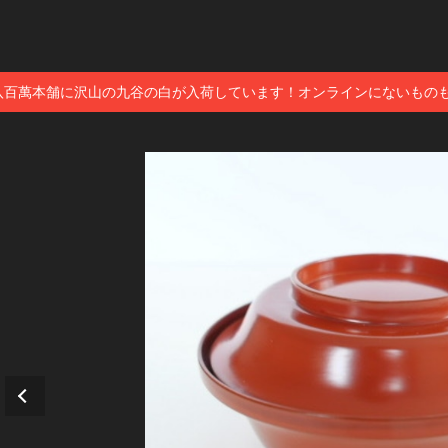
八百萬本舗に沢山の九谷の白が入荷しています！オンラインにないもの