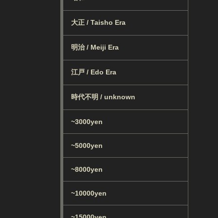
大正 / Taisho Era
明治 / Meiji Era
江戸 / Edo Era
時代不明 / unknown
~3000yen
~5000yen
~8000yen
~10000yen
~15000yen