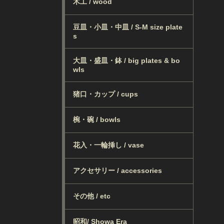
木工 / wood
豆皿・小皿・中皿 / S-M size plate
s
大皿・盛皿・鉢 / big plates & bo
wls
猪口・カップ / cups
椀・碗 / bowls
花入・一輪挿し / vase
アクセサリー / accessories
その他 / etc
昭和/ Showa Era