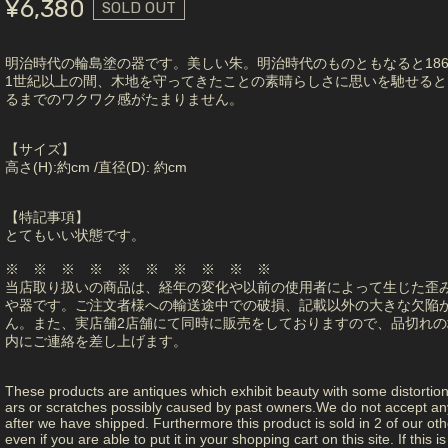
¥6,380
SOLD OUT
明治時代の輪島塗の器です。美しい朱。明治時代のものともなると1868
1世紀以上の間、木地を守ってきたことの素晴らしさに思いを馳せる
るまでのワクワク感がたまりません。
【サイズ】
高さ(H):約cm /直径(D): 約cm
【特記事項】
とてもいい状態です。
※ ※ ※ ※ ※ ※ ※ ※ ※ ※
当店取り扱いの商品は、経年の変化や以前の使用者によって生じた歪
や器です。ご注文者様への輸送途中での破損、記載以外の大きな欠陥
ん。また、実店舗2店舗にて同時に販売をしておりますので、品切れの
内にご連絡を差し上げます。
These products are antiques which exhibit beauty with some distortio
ars or scratches possibly caused by past owners.We do not accept any 
after we have shipped. Furthermore this product is sold in 2 of our other
even if you are able to put it in your shopping cart on this site. If this