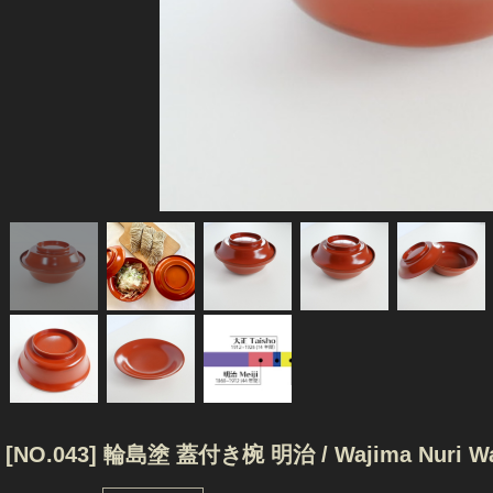
[NO.043] 輪島塗 蓋付き椀 明治 / Wajima Nuri Wan B