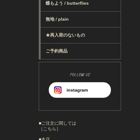
蝶もよう / butterflies
無地 / plain
★再入荷のないもの
ご予約商品
FOLLOW US
instagram
■ご注文に関しては
［こちら］
■本店