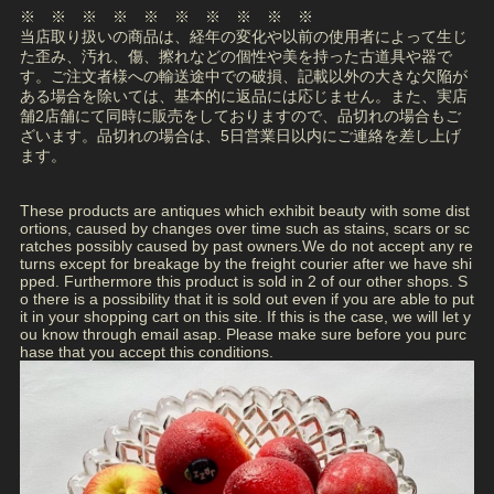
※ ※ ※ ※ ※ ※ ※ ※ ※ ※
当店取り扱いの商品は、経年の変化や以前の使用者によって生じ
た歪み、汚れ、傷、擦れなどの個性や美を持った古道具や器で
す。ご注文者様への輸送途中での破損、記載以外の大きな欠陥が
ある場合を除いては、基本的に返品には応じません。また、実店
舗2店舗にて同時に販売をしておりますので、品切れの場合もご
ざいます。品切れの場合は、5日営業日以内にご連絡を差し上げ
ます。
These products are antiques which exhibit beauty with some dist
ortions, caused by changes over time such as stains, scars or sc
ratches possibly caused by past owners.We do not accept any re
turns except for breakage by the freight courier after we have shi
pped. Furthermore this product is sold in 2 of our other shops. S
o there is a possibility that it is sold out even if you are able to put
it in your shopping cart on this site. If this is the case, we will let y
ou know through email asap. Please make sure before you purc
hase that you accept this conditions.