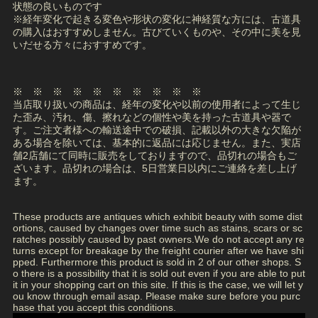
状態の良いものです
※経年変化で起きる変色や形状の変化に神経質な方には、古道具
の購入はおすすめしません。古びていくものや、その中に美を見
いだせる方々におすすめです。
※ ※ ※ ※ ※ ※ ※ ※ ※ ※
当店取り扱いの商品は、経年の変化や以前の使用者によって生じ
た歪み、汚れ、傷、擦れなどの個性や美を持った古道具や器で
す。ご注文者様への輸送途中での破損、記載以外の大きな欠陥が
ある場合を除いては、基本的に返品には応じません。また、実店
舗2店舗にて同時に販売をしておりますので、品切れの場合もご
ざいます。品切れの場合は、5日営業日以内にご連絡を差し上げ
ます。
These products are antiques which exhibit beauty with some dist
ortions, caused by changes over time such as stains, scars or sc
ratches possibly caused by past owners.We do not accept any re
turns except for breakage by the freight courier after we have shi
pped. Furthermore this product is sold in 2 of our other shops. S
o there is a possibility that it is sold out even if you are able to put
it in your shopping cart on this site. If this is the case, we will let y
ou know through email asap. Please make sure before you purc
hase that you accept this conditions.