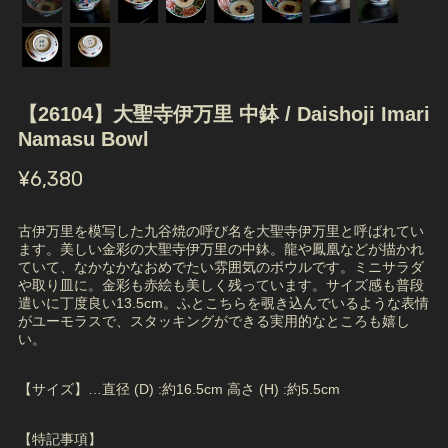
【26104】大聖寺伊万里 中鉢 / Daishoji Imari
Namasu Bowl
¥6,380
古伊万里を模写した九谷焼の呼び名を大聖寺伊万里と呼ばれてい
ます。美しい金彩の大聖寺伊万里の中鉢。龍や鳳凰などが描かれ
ていて、なかなかなおめでたい雰囲気のボウルです。ミニサラダ
や取り皿に。金彩も赤絵も美しく残っています。サイズ感も普段
遣いに丁度良い13.5cm。ふとこちらを覗き込んでいるような表情
がユーモラスで、スタッキングができる実用的なところも嬉し
い。
【サイズ】…直径 (D) :約16.5cm 高さ (H) :約5.5cm
【特記事項】